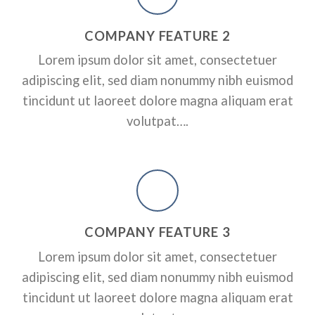
RPORATE
A SMALLER HEADER
ADD SOME CO
COMPANY FEATURE 2
HEADER HERE
ctetuer adipiscing elit, sed
Lorem ipsum dolor sit amet, consectetuer
dunt ut laoreet dolore magna
Lorem ipsum dolor sit amet, conse
adipiscing elit, sed diam nonummy nibh euismod
nonummy nibh euismod tincidunt 
erat volutpat….
tincidunt ut laoreet dolore magna aliquam erat
volutpat….
A BUTTON
COMPANY FEATURE 3
Lorem ipsum dolor sit amet, consectetuer
adipiscing elit, sed diam nonummy nibh euismod
tincidunt ut laoreet dolore magna aliquam erat