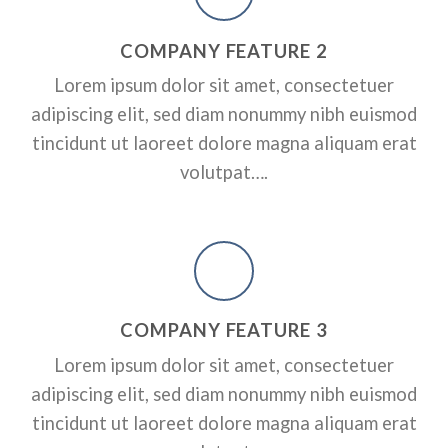
RPORATE
A SMALLER HEADER
ADD SOME CO
COMPANY FEATURE 2
HEADER HERE
ctetuer adipiscing elit, sed
Lorem ipsum dolor sit amet, consectetuer
dunt ut laoreet dolore magna
Lorem ipsum dolor sit amet, conse
adipiscing elit, sed diam nonummy nibh euismod
nonummy nibh euismod tincidunt 
erat volutpat….
tincidunt ut laoreet dolore magna aliquam erat
volutpat….
A BUTTON
COMPANY FEATURE 3
Lorem ipsum dolor sit amet, consectetuer
adipiscing elit, sed diam nonummy nibh euismod
tincidunt ut laoreet dolore magna aliquam erat