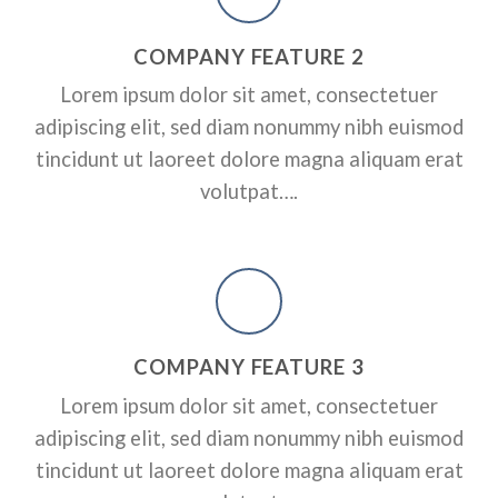
RPORATE
A SMALLER HEADER
ADD SOME CO
COMPANY FEATURE 2
HEADER HERE
ctetuer adipiscing elit, sed
Lorem ipsum dolor sit amet, consectetuer
dunt ut laoreet dolore magna
Lorem ipsum dolor sit amet, conse
adipiscing elit, sed diam nonummy nibh euismod
nonummy nibh euismod tincidunt 
erat volutpat….
tincidunt ut laoreet dolore magna aliquam erat
volutpat….
A BUTTON
COMPANY FEATURE 3
Lorem ipsum dolor sit amet, consectetuer
adipiscing elit, sed diam nonummy nibh euismod
tincidunt ut laoreet dolore magna aliquam erat