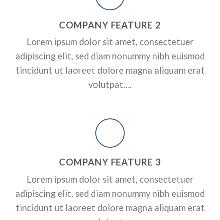
RPORATE
A SMALLER HEADER
ADD SOME CO
COMPANY FEATURE 2
HEADER HERE
ctetuer adipiscing elit, sed
Lorem ipsum dolor sit amet, consectetuer
dunt ut laoreet dolore magna
Lorem ipsum dolor sit amet, conse
adipiscing elit, sed diam nonummy nibh euismod
nonummy nibh euismod tincidunt 
erat volutpat….
tincidunt ut laoreet dolore magna aliquam erat
volutpat….
A BUTTON
COMPANY FEATURE 3
Lorem ipsum dolor sit amet, consectetuer
adipiscing elit, sed diam nonummy nibh euismod
tincidunt ut laoreet dolore magna aliquam erat