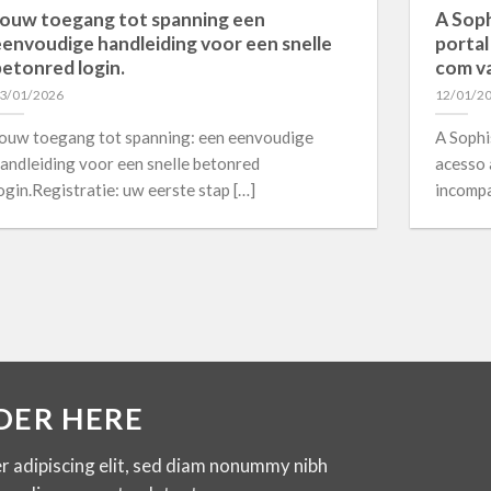
Jouw toegang tot spanning een
A Soph
envoudige handleiding voor een snelle
portal
etonred login.
com v
3/01/2026
12/01/2
ouw toegang tot spanning: een eenvoudige
A Sophi
andleiding voor een snelle betonred
acesso 
ogin.Registratie: uw eerste stap […]
incompa
DER HERE
r adipiscing elit, sed diam nonummy nibh