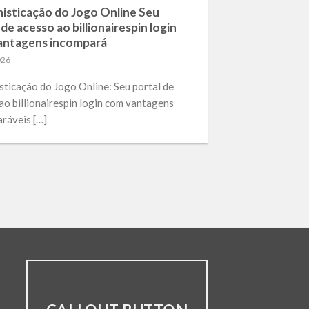
isticação do Jogo Online Seu
 de acesso ao billionairespin login
antagens incompará
026
sticação do Jogo Online: Seu portal de
ao billionairespin login com vantagens
ráveis […]