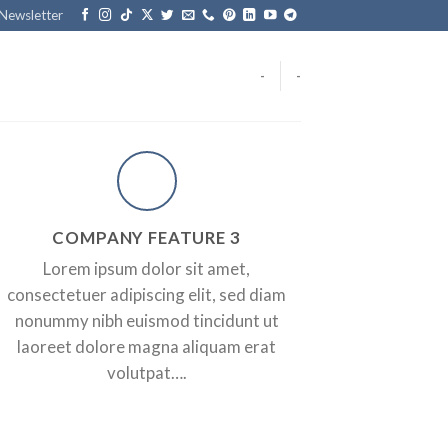
Newsletter
-
-
COMPANY FEATURE 3
Lorem ipsum dolor sit amet,
consectetuer adipiscing elit, sed diam
A SMALLER HEADER
nonummy nibh euismod tincidunt ut
ADD SOME CORPORATE
laoreet dolore magna aliquam erat
HEADER HERE
volutpat….
orem ipsum dolor sit amet, consectetuer adipiscing elit, sed
iam nonummy nibh euismod tincidunt ut laoreet dolore