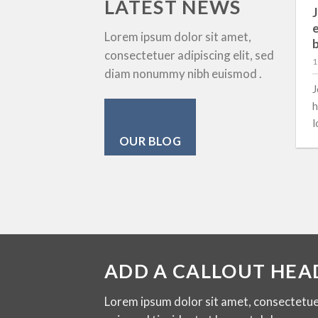
LATEST NEWS
Fortify Your Winnings Master the Skies
with an Aviator predictor v4.0 and Timely
e
Lorem ipsum dolor sit amet,
Withdrawals.
b
consectetuer adipiscing elit, sed
08/01/2026
1
diam nonummy nibh euismod .
Fortify Your Winnings: Master the Skies with an
J
Aviator predictor v4.0 and Timely Withdrawals.
h
Understanding […]
l
OUR BLOG
ADD A CALLOUT HEA
Lorem ipsum dolor sit amet, consectetue