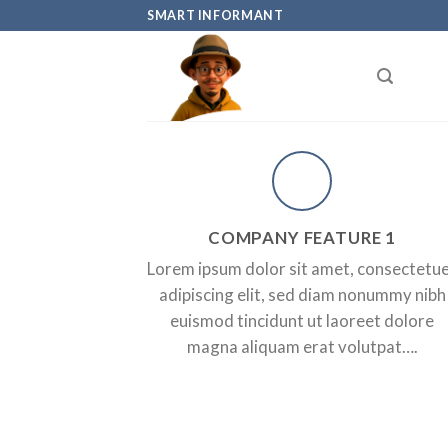
Skip
SMART INFORMANT
to
content
COMPANY FEATURE 1
Lorem ipsum dolor sit amet, consectetu
adipiscing elit, sed diam nonummy nibh
euismod tincidunt ut laoreet dolore
magna aliquam erat volutpat….
erat