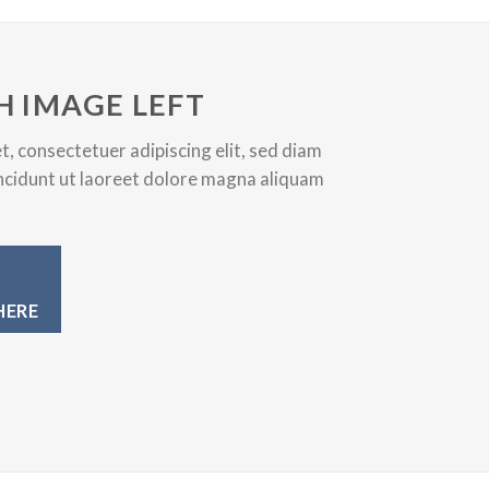
agna aliquam erat volutpat….
H IMAGE LEFT
A BUTTON
, consectetuer adipiscing elit, sed diam
cidunt ut laoreet dolore magna aliquam
HERE