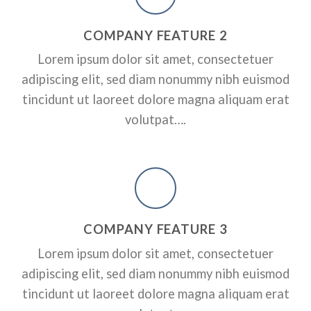
RPORATE
A SMALLER HEADER
ADD SOME CO
COMPANY FEATURE 2
HEADER HERE
ctetuer adipiscing elit, sed
Lorem ipsum dolor sit amet, consectetuer
dunt ut laoreet dolore magna
Lorem ipsum dolor sit amet, conse
adipiscing elit, sed diam nonummy nibh euismod
nonummy nibh euismod tincidunt 
erat volutpat….
tincidunt ut laoreet dolore magna aliquam erat
volutpat….
A BUTTON
COMPANY FEATURE 3
Lorem ipsum dolor sit amet, consectetuer
adipiscing elit, sed diam nonummy nibh euismod
tincidunt ut laoreet dolore magna aliquam erat