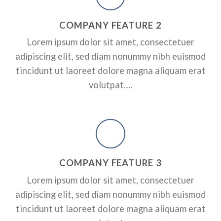
RPORATE
A SMALLER HEADER
ADD SOME CO
COMPANY FEATURE 2
HEADER HERE
ctetuer adipiscing elit, sed
Lorem ipsum dolor sit amet, consectetuer
dunt ut laoreet dolore magna
Lorem ipsum dolor sit amet, conse
adipiscing elit, sed diam nonummy nibh euismod
nonummy nibh euismod tincidunt 
erat volutpat….
tincidunt ut laoreet dolore magna aliquam erat
volutpat….
A BUTTON
COMPANY FEATURE 3
Lorem ipsum dolor sit amet, consectetuer
adipiscing elit, sed diam nonummy nibh euismod
tincidunt ut laoreet dolore magna aliquam erat