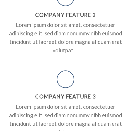
RPORATE
A SMALLER HEADER
ADD SOME CO
COMPANY FEATURE 2
HEADER HERE
ctetuer adipiscing elit, sed
Lorem ipsum dolor sit amet, consectetuer
dunt ut laoreet dolore magna
Lorem ipsum dolor sit amet, conse
adipiscing elit, sed diam nonummy nibh euismod
nonummy nibh euismod tincidunt 
erat volutpat….
tincidunt ut laoreet dolore magna aliquam erat
volutpat….
A BUTTON
COMPANY FEATURE 3
Lorem ipsum dolor sit amet, consectetuer
adipiscing elit, sed diam nonummy nibh euismod
tincidunt ut laoreet dolore magna aliquam erat