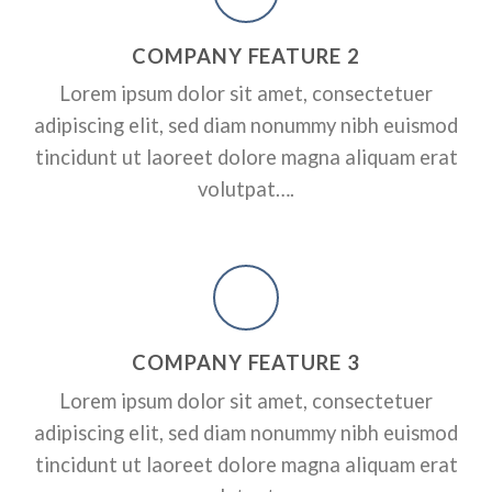
RPORATE
A SMALLER HEADER
ADD SOME CO
COMPANY FEATURE 2
HEADER HERE
ctetuer adipiscing elit, sed
Lorem ipsum dolor sit amet, consectetuer
dunt ut laoreet dolore magna
Lorem ipsum dolor sit amet, conse
adipiscing elit, sed diam nonummy nibh euismod
nonummy nibh euismod tincidunt 
erat volutpat….
tincidunt ut laoreet dolore magna aliquam erat
volutpat….
A BUTTON
COMPANY FEATURE 3
Lorem ipsum dolor sit amet, consectetuer
adipiscing elit, sed diam nonummy nibh euismod
tincidunt ut laoreet dolore magna aliquam erat