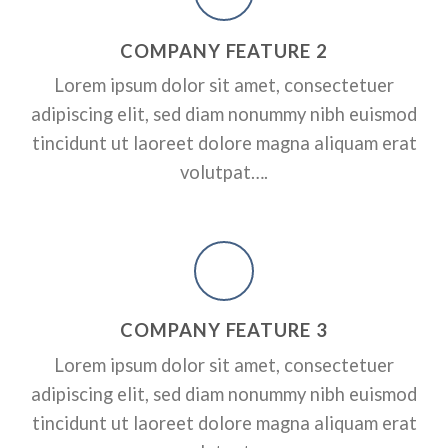
RPORATE
A SMALLER HEADER
ADD SOME CO
COMPANY FEATURE 2
HEADER HERE
ctetuer adipiscing elit, sed
Lorem ipsum dolor sit amet, consectetuer
dunt ut laoreet dolore magna
Lorem ipsum dolor sit amet, conse
adipiscing elit, sed diam nonummy nibh euismod
nonummy nibh euismod tincidunt 
erat volutpat….
tincidunt ut laoreet dolore magna aliquam erat
volutpat….
A BUTTON
COMPANY FEATURE 3
Lorem ipsum dolor sit amet, consectetuer
adipiscing elit, sed diam nonummy nibh euismod
tincidunt ut laoreet dolore magna aliquam erat