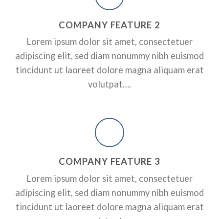
RPORATE
A SMALLER HEADER
ADD SOME CO
COMPANY FEATURE 2
HEADER HERE
ctetuer adipiscing elit, sed
Lorem ipsum dolor sit amet, consectetuer
dunt ut laoreet dolore magna
Lorem ipsum dolor sit amet, conse
adipiscing elit, sed diam nonummy nibh euismod
nonummy nibh euismod tincidunt 
erat volutpat….
tincidunt ut laoreet dolore magna aliquam erat
volutpat….
A BUTTON
COMPANY FEATURE 3
Lorem ipsum dolor sit amet, consectetuer
adipiscing elit, sed diam nonummy nibh euismod
tincidunt ut laoreet dolore magna aliquam erat