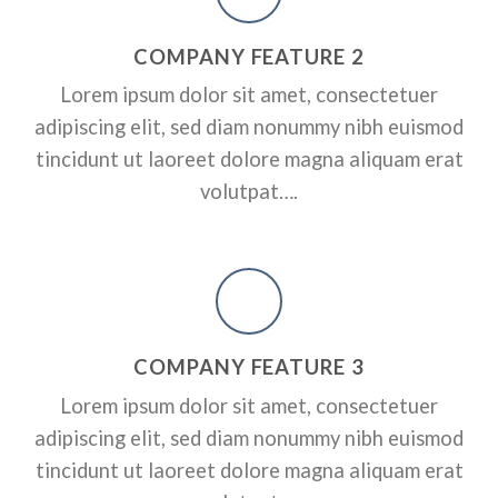
RPORATE
A SMALLER HEADER
ADD SOME CO
COMPANY FEATURE 2
HEADER HERE
ctetuer adipiscing elit, sed
Lorem ipsum dolor sit amet, consectetuer
dunt ut laoreet dolore magna
Lorem ipsum dolor sit amet, conse
adipiscing elit, sed diam nonummy nibh euismod
nonummy nibh euismod tincidunt 
erat volutpat….
tincidunt ut laoreet dolore magna aliquam erat
volutpat….
A BUTTON
COMPANY FEATURE 3
Lorem ipsum dolor sit amet, consectetuer
adipiscing elit, sed diam nonummy nibh euismod
tincidunt ut laoreet dolore magna aliquam erat