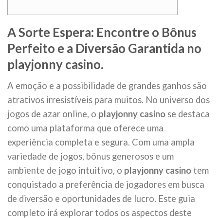
A Sorte Espera: Encontre o Bônus
Perfeito e a Diversão Garantida no
playjonny casino.
A emoção e a possibilidade de grandes ganhos são
atrativos irresistíveis para muitos. No universo dos
jogos de azar online, o
playjonny casino
se destaca
como uma plataforma que oferece uma
experiência completa e segura. Com uma ampla
variedade de jogos, bônus generosos e um
ambiente de jogo intuitivo, o
playjonny casino
tem
conquistado a preferência de jogadores em busca
de diversão e oportunidades de lucro. Este guia
completo irá explorar todos os aspectos deste