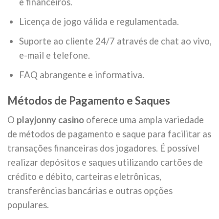
e financeiros.
Licença de jogo válida e regulamentada.
Suporte ao cliente 24/7 através de chat ao vivo,
e-mail e telefone.
FAQ abrangente e informativa.
Métodos de Pagamento e Saques
O
playjonny casino
oferece uma ampla variedade
de métodos de pagamento e saque para facilitar as
transações financeiras dos jogadores. É possível
realizar depósitos e saques utilizando cartões de
crédito e débito, carteiras eletrônicas,
transferências bancárias e outras opções
populares.