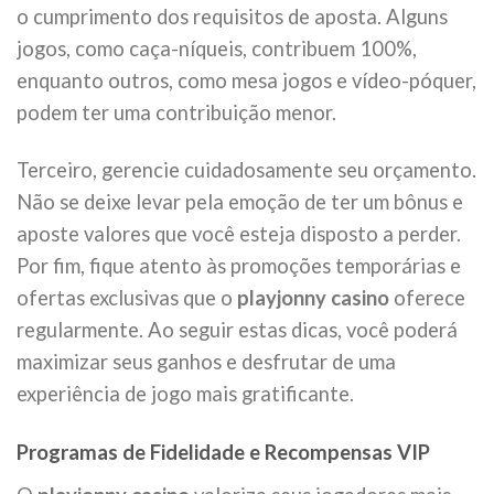
o cumprimento dos requisitos de aposta. Alguns
jogos, como caça-níqueis, contribuem 100%,
enquanto outros, como mesa jogos e vídeo-póquer,
podem ter uma contribuição menor.
Terceiro, gerencie cuidadosamente seu orçamento.
Não se deixe levar pela emoção de ter um bônus e
aposte valores que você esteja disposto a perder.
Por fim, fique atento às promoções temporárias e
ofertas exclusivas que o
playjonny casino
oferece
regularmente. Ao seguir estas dicas, você poderá
maximizar seus ganhos e desfrutar de uma
experiência de jogo mais gratificante.
Programas de Fidelidade e Recompensas VIP