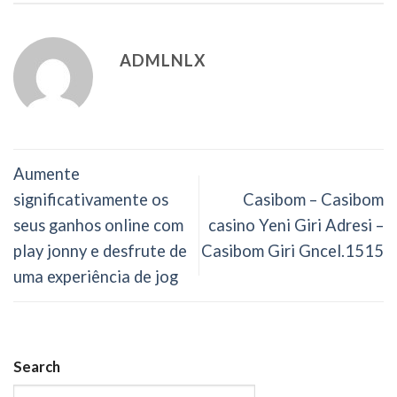
ADMLNLX
Aumente
significativamente os
Casibom – Casibom
seus ganhos online com
casino Yeni Giri Adresi –
play jonny e desfrute de
Casibom Giri Gncel.1515
uma experiência de jog
Search