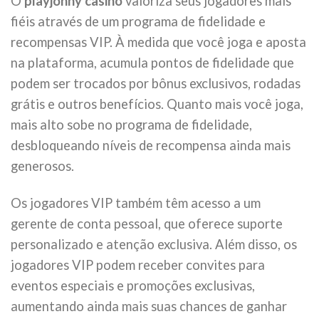
O
playjonny casino
valoriza seus jogadores mais
fiéis através de um programa de fidelidade e
recompensas VIP. À medida que você joga e aposta
na plataforma, acumula pontos de fidelidade que
podem ser trocados por bônus exclusivos, rodadas
grátis e outros benefícios. Quanto mais você joga,
mais alto sobe no programa de fidelidade,
desbloqueando níveis de recompensa ainda mais
generosos.
Os jogadores VIP também têm acesso a um
gerente de conta pessoal, que oferece suporte
personalizado e atenção exclusiva. Além disso, os
jogadores VIP podem receber convites para
eventos especiais e promoções exclusivas,
aumentando ainda mais suas chances de ganhar