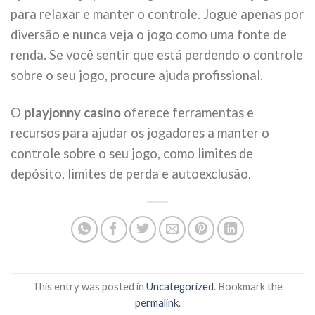
para relaxar e manter o controle. Jogue apenas por
diversão e nunca veja o jogo como uma fonte de
renda. Se você sentir que está perdendo o controle
sobre o seu jogo, procure ajuda profissional.
O
playjonny casino
oferece ferramentas e
recursos para ajudar os jogadores a manter o
controle sobre o seu jogo, como limites de
depósito, limites de perda e autoexclusão.
This entry was posted in
Uncategorized
. Bookmark the
permalink
.