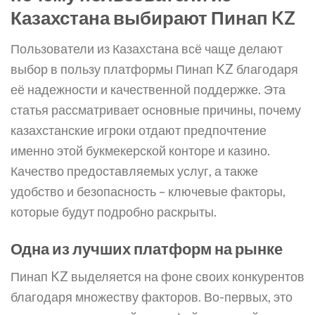
Казахстана выбирают Пинап KZ
Пользователи из Казахстана всё чаще делают
выбор в пользу платформы Пинап KZ благодаря
её надежности и качественной поддержке. Эта
статья рассматривает основные причины, почему
казахстанские игроки отдают предпочтение
именно этой букмекерской конторе и казино.
Качество предоставляемых услуг, а также
удобство и безопасность – ключевые факторы,
которые будут подробно раскрыты.
Одна из лучших платформ на рынке
Пинап KZ выделяется на фоне своих конкурентов
благодаря множеству факторов. Во-первых, это