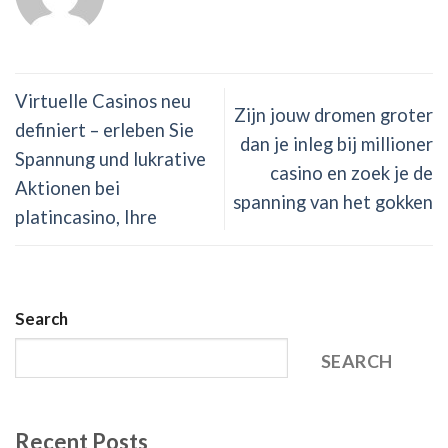
Virtuelle Casinos neu
Zijn jouw dromen groter
definiert – erleben Sie
dan je inleg bij millioner
Spannung und lukrative
casino en zoek je de
Aktionen bei
spanning van het gokken
platincasino, Ihre
Search
SEARCH
Recent Posts