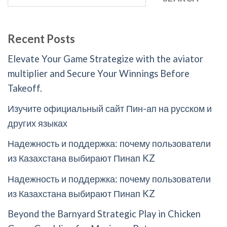
Recent Posts
Elevate Your Game Strategize with the aviator
multiplier and Secure Your Winnings Before
Takeoff.
Изучите официальный сайт Пин-ап на русском и
других языках
Надежность и поддержка: почему пользователи
из Казахстана выбирают Пинап KZ
Надежность и поддержка: почему пользователи
из Казахстана выбирают Пинап KZ
Beyond the Barnyard Strategic Play in Chicken