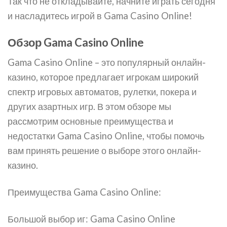
Так что не откладывайте, начните играть сегодня
и насладитесь игрой в Gama Casino Online!
Обзор Gama Casino Online
Gama Casino Online – это популярный онлайн-
казино, которое предлагает игрокам широкий
спектр игровых автоматов, рулетки, покера и
других азартных игр. В этом обзоре мы
рассмотрим основные преимущества и
недостатки Gama Casino Online, чтобы помочь
вам принять решение о выборе этого онлайн-
казино.
Преимущества Gama Casino Online:
Большой выбор иг: Gama Casino Online