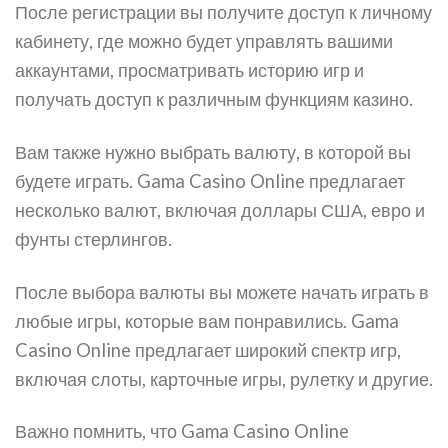
После регистрации вы получите доступ к личному
кабинету, где можно будет управлять вашими
аккаунтами, просматривать историю игр и
получать доступ к различным функциям казино.
Вам также нужно выбрать валюту, в которой вы
будете играть. Gama Casino Online предлагает
несколько валют, включая доллары США, евро и
фунты стерлингов.
После выбора валюты вы можете начать играть в
любые игры, которые вам понравились. Gama
Casino Online предлагает широкий спектр игр,
включая слоты, карточные игры, рулетку и другие.
Важно помнить, что Gama Casino Online