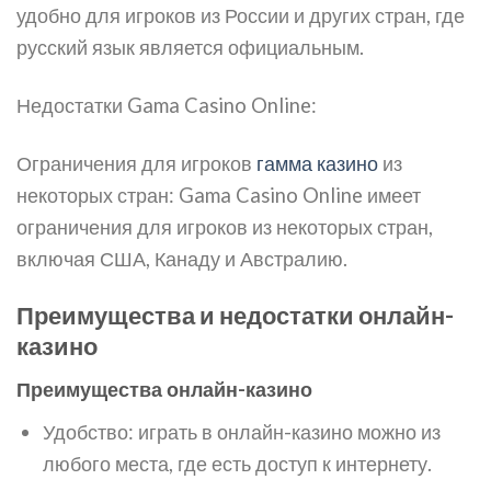
удобно для игроков из России и других стран, где
русский язык является официальным.
Недостатки Gama Casino Online:
Ограничения для игроков
гамма казино
из
некоторых стран: Gama Casino Online имеет
ограничения для игроков из некоторых стран,
включая США, Канаду и Австралию.
Преимущества и недостатки онлайн-
казино
Преимущества онлайн-казино
Удобство: играть в онлайн-казино можно из
любого места, где есть доступ к интернету.