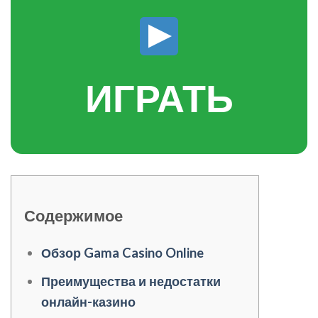
ИГРАТЬ
Содержимое
Обзор Gama Casino Online
Преимущества и недостатки
онлайн-казино