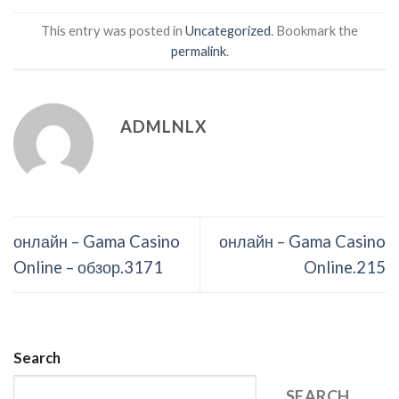
This entry was posted in
Uncategorized
. Bookmark the
permalink
.
ADMLNLX
онлайн – Gama Casino
онлайн – Gama Casino
Online – обзор.3171
Online.215
Search
SEARCH