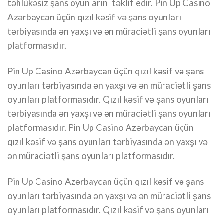
təhlükəsiz şans oyunlarını təklif edir. Pin Up Casino
Azərbaycan üçün qızıl kəsif və şans oyunları
tərbiyasında ən yaxşı və ən müraciətli şans oyunları
platformasıdır.
Pin Up Casino Azərbaycan üçün qızıl kəsif və şans
oyunları tərbiyasında ən yaxşı və ən müraciətli şans
oyunları platformasıdır. Qızıl kəsif və şans oyunları
tərbiyasında ən yaxşı və ən müraciətli şans oyunları
platformasıdır. Pin Up Casino Azərbaycan üçün
qızıl kəsif və şans oyunları tərbiyasında ən yaxşı və
ən müraciətli şans oyunları platformasıdır.
Pin Up Casino Azərbaycan üçün qızıl kəsif və şans
oyunları tərbiyasında ən yaxşı və ən müraciətli şans
oyunları platformasıdır. Qızıl kəsif və şans oyunları