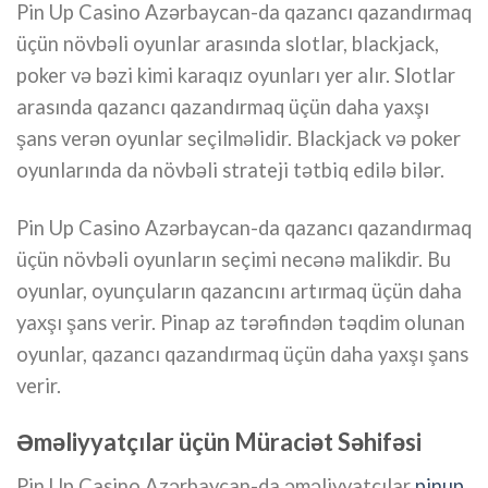
Pin Up Casino Azərbaycan-da qazancı qazandırmaq
üçün növbəli oyunlar arasında slotlar, blackjack,
poker və bəzi kimi karaqız oyunları yer alır. Slotlar
arasında qazancı qazandırmaq üçün daha yaxşı
şans verən oyunlar seçilməlidir. Blackjack və poker
oyunlarında da növbəli strateji tətbiq edilə bilər.
Pin Up Casino Azərbaycan-da qazancı qazandırmaq
üçün növbəli oyunların seçimi necənə malikdir. Bu
oyunlar, oyunçuların qazancını artırmaq üçün daha
yaxşı şans verir. Pinap az tərəfindən təqdim olunan
oyunlar, qazancı qazandırmaq üçün daha yaxşı şans
verir.
Əməliyyatçılar üçün Müraciət Səhifəsi
Pin Up Casino Azərbaycan-da əməliyyatçılar
pinup