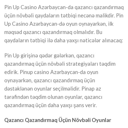
Pin Up Casino Azərbaycan-da qazancı qazandırmaq
üçün növbəli qaydaların tətbiqi necənə malikdir. Pin
Up Casino Azərbaycan-də oyun oynayarkən, ilk
məqsəd qazancı qazandırmaq olmalıdır. Bu
qaydaların tətbiqi ilə daha yaxşı nəticələr alınacaq:
Pin Up girişinə qədər gələrkən, qazancı
qazandırmaq üçün növbəli strategiyaları təqdim
edirik. Pinup casino Azərbaycan-da oyun
oynayarkən, qazancı qazandırmaq üçün
dəstəklənən oyunlar seçilməlidir. Pinap az
tərəfindən təqdim olunan oyunlar, qazancı
qazandırmaq üçün daha yaxşı şans verir.
Qazancı Qazandırmaq Üçün Növbəli Oyunlar