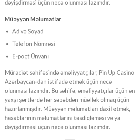
dəyişdirməsi üçün necə olunması lazımdır.
Müəyyən Məlumatlar
Ad və Soyad
Telefon Nömrəsi
E-poçt Ünvanı
Müraciət səhifəsində əməliyyatçılar, Pin Up Casino
Azərbaycan-dan istifadə etmək üçün necə
olunması lazımdır. Bu səhifə, əməliyyatçılar üçün ən
yaxşı şərtlərdə hər səbəbdən müəllək olmaq üçün
hazırlanmışdır. Müəyyən məlumatları daxil etmək,
hesablarının məlumatlarını təsdiqləməsi və ya
dəyişdirməsi üçün necə olunması lazımdır.