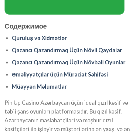
Содержимое
Quruluş və Xidmətlər
Qazancı Qazandırmaq Üçün Növli Qaydalar
Qazancı Qazandırmaq Üçün Növbəli Oyunlar
Əməliyyatçılar üçün Müraciət Səhifəsi
Müəyyən Məlumatlar
Pin Up Casino Azərbaycan üçün ideal qızıl kəsif və
təbii şans oyunları platformasıdır. Bu qızıl kəsif,
Azərbaycanın məsləhətçiləri və məşhur qızıl
kəsifçiləri ilə işləyir və müştərilərinə ən yaxşı və ən