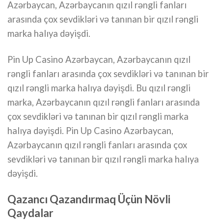
Azərbaycan, Azərbaycanın qızıl rəngli fanları
arasında çox sevdikləri və tanınan bir qızıl rəngli
marka halıya dəyişdi.
Pin Up Casino Azərbaycan, Azərbaycanın qızıl
rəngli fanları arasında çox sevdikləri və tanınan bir
qızıl rəngli marka halıya dəyişdi. Bu qızıl rəngli
marka, Azərbaycanın qızıl rəngli fanları arasında
çox sevdikləri və tanınan bir qızıl rəngli marka
halıya dəyişdi. Pin Up Casino Azərbaycan,
Azərbaycanın qızıl rəngli fanları arasında çox
sevdikləri və tanınan bir qızıl rəngli marka halıya
dəyişdi.
Qazancı Qazandırmaq Üçün Növli
Qaydalar